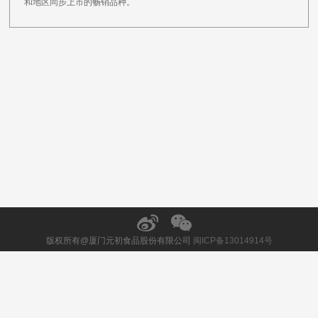
和地区同步上市的畅销品种。
版权所有@厦门元初食品股份有限公司
闽ICP备13014914号