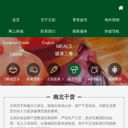
首页
关于元初
零售超市
海外营销
网上商城
联系我们
顾客服务
快捷导航
Sungiven Foods
English
MEALS
健康三餐
Canada
粮油五谷
肉禽蛋奶
元初蔬果
南北干货
休闲食品
团购推荐
南北干货
元初买手跨越大江南北，精选出各地山珍、海产干货佳品，为爱生活爱
烹饪的人们提供健康优质的食材。
元初自有品牌干货甄选优质原料，严控生产工艺，坚持无熏蒸防虫处
理，无人工添加剂，让食物回归原本的味道。其中不乏在欧美日等国家