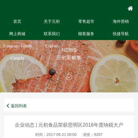
首页
关于元初
零售超市
海外营销
网上商城
联系我们
顾客服务
快捷导航
Sungiven Foods
English
NEWS
元初新鲜事
Canada
返回列表
企业动态 | 元初食品荣获思明区2016年度纳税大户
时间：2017-06-21 00:00
浏览：9287